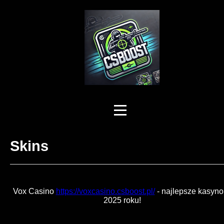
Skins
Vox Casino
https://voxcasino.csboost.pl/
- najlepsze kasyno
2025 roku!